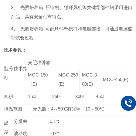
3、
光照培养箱
压缩机、循环风机等关键零部件均采用进口
产品，具有安全可靠特点。
4、
光照培养箱
可配
RS485
接口和电脑连接，可通过电脑监
视试验过程。
技术参数
：
光照培养箱
型号技术指
MGC-150
MGC-250
MGC-3
标
MCC-450(E)
（E)
(E)
00(E)
容积
150L 250L 300L 450L
控温范围
无光照：
4
～
50
℃有光照：
10
～
50
℃
分辨率
0.1
℃
温
度
波动度
±
1
℃