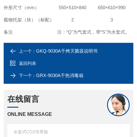
外形尺寸（
mm
）
550
×
510
×
840
650
×
610
×
990
载物托架（块）（标配）
2
3
备注
注：“
Q
"为气套式，带“
S
"为水套式
。
GKQ-9030A干烤灭菌器说明书
上一个：
返回列表
GRX-9030A干热消毒箱
下一个：
在线留言
ONLINE MESSAGE