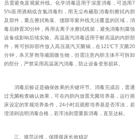
员需避免直视紫外线。化学消毒适用于深度消毒，可选用7
5%医用酒精或含氯消毒剂，用无尘布蘸取消毒剂擦拭内胆
及部件，重点擦拭角落、缝隙等紫外线无法覆盖的区域，消
毒后静置30分钟，再用去离子水擦拭残留，避免消毒剂腐蚀
设备或影响后续实验。高温蒸汽消毒适用于耐高温的内胆部
件，将可拆卸部件放入高压蒸汽灭菌锅，在121℃下灭菌20
分钟，杀灭芽孢等顽固微生物，但需注意内胆主体不可拆卸
的部分，严禁采用高温蒸汽消毒，防止设备变形损坏。
消毒后验证是确保效果的关键环节。消毒完成后，需通
过无菌检查确认效果，可在内胆内放置无菌培养基，运行摇
床设定的常规培养条件，24小时后观察培养基是否浑浊，若
澄清则说明消毒合格，若浑浊则需重新消毒，直至达标。
三、规范运维，保障摇床长效稳定