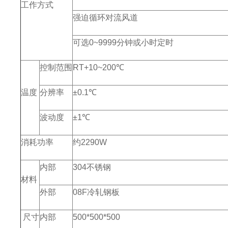
工作方式
强迫循环对流风道
可选0~9999分钟或小时定时
控制范围
RT+10~200℃
温度
分辨率
±0.1℃
波动度
±1℃
消耗功率
约2290W
内部
304不锈钢
材料
外部
08F冷轧钢板
尺寸
内部
500*500*500