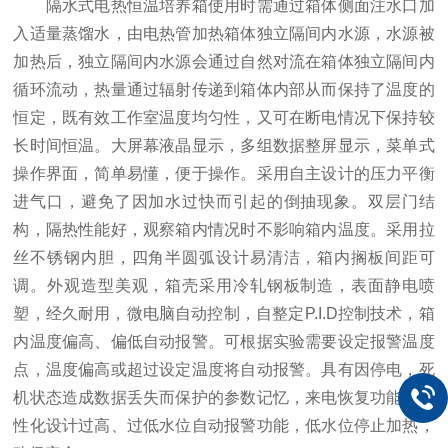
隔水式电热恒温培养箱使用时需通过箱体侧面注水口加
入适量蒸馏水，由电热管加热箱体独立隔间内水源，水源被
加热后，独立隔间内水源会通过自然对流在箱体独立隔间内
循环流动，热量通过辐射传递到箱体内部从而保持了温度的
恒定，既有效工作室温度均匀性，又可在断电情况下保持较
长时间恒温。大屏幕液晶显示，多组数据整屏显示，菜单式
操作界面，简单易懂，便于操作。采用自主设计的压力平衡
进气口，避免了因加水过快而引起的倒抽现象。双层门结
构，隔热性能好，观察箱内情况时不影响箱内温度。采用拉
丝不锈钢内胆，四角半圆弧设计易清洁，箱内搁板间距可
调。外观造型美观，箱壳采用冷轧钢板制造，表面静电喷
塑，经久耐用，微电脑自动控制，自整定P.I.D控制技术，箱
内温度偏高、偏低自动报警。可根据实验需要设定报警温度
点，温度偏高或超过设定温度将自动报警。具有因停电，死
机状态造成数据丢失而保护的参数记忆，来电恢复功能。人
性化设计过高、过低水位自动报警功能，低水位停止加热，