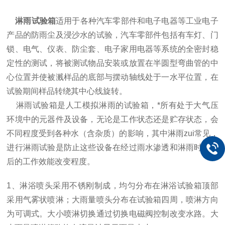
淋雨试验箱
适用于各种汽车零部件和电子电器等工业电子
产品的防雨尘及浸沙水的试验，汽车零部件包括有车灯、门
锁、电气、仪表、防尘套、电子家用电器等系统的全密封稳
定性的测试，将被测试物品安装或放置在半圆型弯曲管的中
心位置并使被溅样品的底部与摆动轴线处于一水平位置，在
试验期间样品转绕其中心线旋转。
淋雨试验箱是人工模拟淋雨的试验箱，*所有处于大气压
环境中的元器件及设备，无论是工作状态还是贮存状态，会
不同程度受到各种水（含杂质）的影响，其中淋雨zui常见，
进行淋雨试验是防止这些设备在经过雨水渗透和淋雨时或之
后的工作效能改变程度。
1
、淋浴喷头采用不锈刚制成，均匀分布在淋浴试验箱顶部
采用气雾状喷淋；大雨量喷头分布在试验箱四周，喷淋方向
为可调式。大小喷淋切换通过切换电磁阀控制改变水路。大